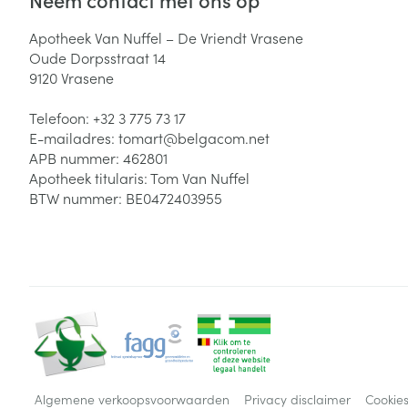
Apotheek Van Nuffel – De Vriendt Vrasene
Oude Dorpsstraat 14
9120
Vrasene
Telefoon:
+32 3 775 73 17
E-mailadres:
tomart@
belgacom.net
APB nummer:
462801
Apotheek titularis:
Tom Van Nuffel
BTW nummer:
BE0472403955
Algemene verkoopsvoorwaarden
Privacy disclaimer
Cookie