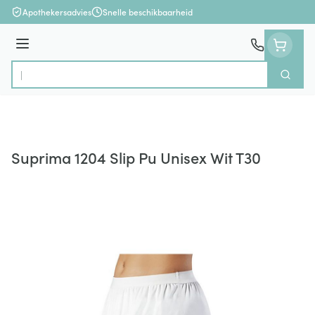
Ga naar de inhoud
Apothekersadvies
Snelle beschikbaarheid
Menu
Zoek
Product, merk, categorie...
Suprima 1204 Slip Pu Unisex Wit T30