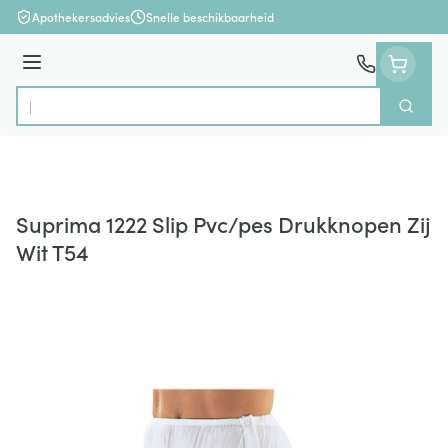
Ga naar de inhoud
Apothekersadvies
Snelle beschikbaarheid
Menu
Zoek
Product, merk, categorie...
Suprima 1222 Slip Pvc/pes Drukknopen Zij
Wit T54