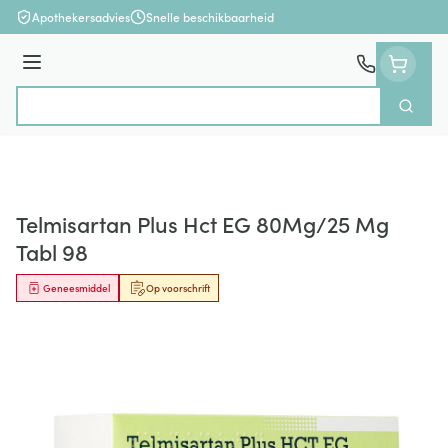
Ga naar de inhoud
Apothekersadvies
Snelle beschikbaarheid
Menu
Zoek
Product, merk, categorie...
Telmisartan Plus Hct EG 80Mg/25 Mg
Tabl 98
Geneesmiddel
Op voorschrift