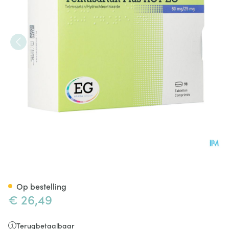
Telmisartan Plus Hct EG 80M
Op bestelling
€ 26,49
Terugbetaalbaar