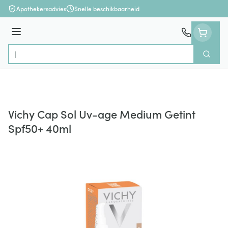
Ga naar de inhoud
Apothekersadvies
Snelle beschikbaarheid
Menu
Zoek
Product, merk, categorie...
Vichy Cap Sol Uv-age Medium Getint
Spf50+ 40ml