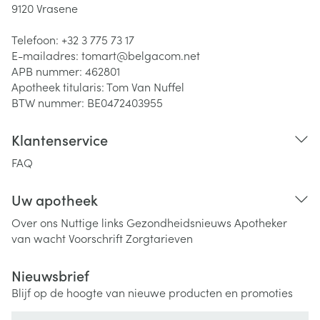
9120
Vrasene
Telefoon:
+32 3 775 73 17
E-mailadres:
tomart@
belgacom.net
APB nummer:
462801
Apotheek titularis:
Tom Van Nuffel
BTW nummer:
BE0472403955
Klantenservice
FAQ
Uw apotheek
Over ons
Nuttige links
Gezondheidsnieuws
Apotheker
van wacht
Voorschrift
Zorgtarieven
Nieuwsbrief
Blijf op de hoogte van nieuwe producten en promoties
E-mail adres