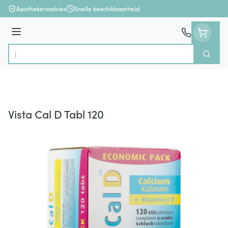
Ga naar de inhoud
Apothekersadvies
Snelle beschikbaarheid
Menu
Zoek
Product, merk, categorie...
Vista Cal D Tabl 120