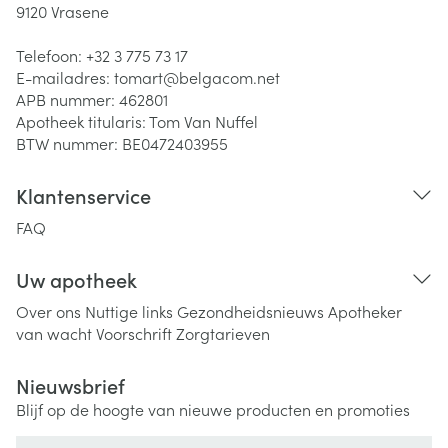
9120
Vrasene
Telefoon:
+32 3 775 73 17
E-mailadres:
tomart@
belgacom.net
APB nummer:
462801
Apotheek titularis:
Tom Van Nuffel
BTW nummer:
BE0472403955
Klantenservice
FAQ
Uw apotheek
Over ons
Nuttige links
Gezondheidsnieuws
Apotheker
van wacht
Voorschrift
Zorgtarieven
Nieuwsbrief
Blijf op de hoogte van nieuwe producten en promoties
E-mail adres