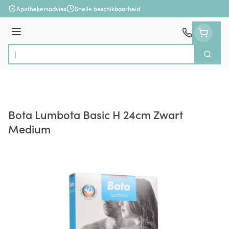
Ga naar de inhoud
Apothekersadvies
Snelle beschikbaarheid
Menu
Zoek
Product, merk, categorie...
Bota Lumbota Basic H 24cm Zwart
Medium