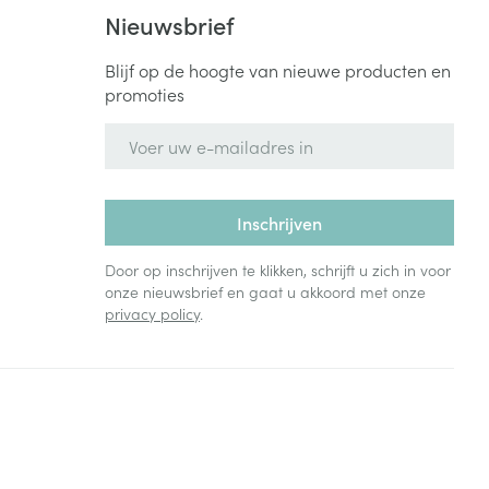
Bed
Nieuwsbrief
ng zon
Doorliggen - decubitis
Blijf op de hoogte van nieuwe producten en
Toon meer
ie
Urinewegen
promoties
E-mail adres
id, spanning
Stoppen met roken
 en intieme
Gezichtsreiniging -
ontschminken
n Orthopedie
Instrumenten
Inschrijven
sche
n anticonceptie
Reinigingsmelk, - crème, -
Anti tumor middelen
Door op inschrijven te klikken, schrijft u zich in voor
olie en gel
onze nieuwsbrief en gaat u akkoord met onze
jn
privacy policy
.
Tonic - lotion
zorging
Anesthesie
Micellair water
Specifiek voor de ogen
t
ie
Diverse geneesmiddelen
Toon meer