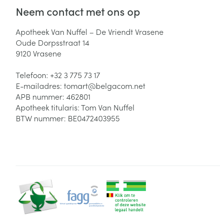
Neem contact met ons op
Zuurstof
Eelt
Eksteroog - lik
Apotheek Van Nuffel – De Vriendt Vrasene
Ademhalingsste
Oude Dorpsstraat 14
Toon meer
9120
Vrasene
Spieren en gew
Telefoon:
+32 3 775 73 17
E-mailadres:
tomart@
belgacom.net
Specifiek voor
APB nummer:
462801
Naalden en spu
Apotheek titularis:
Tom Van Nuffel
Lichaamsverzo
Infecties
BTW nummer:
BE0472403955
Spuiten
Deodorant
Oplossing voor 
Gezichtsverzor
Naalden
Luizen
Naalden voor i
pennaalden
Diagnostica
Toon meer