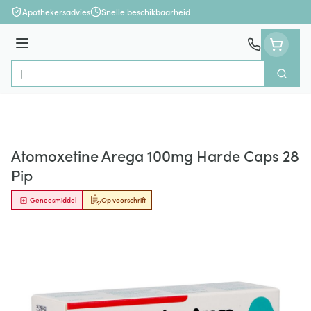
Ga naar de inhoud
Apothekersadvies
Snelle beschikbaarheid
Menu
Zoek
Product, merk, categorie...
Atomoxetine Arega 100mg Harde Caps 28
Pip
Geneesmiddel
Op voorschrift