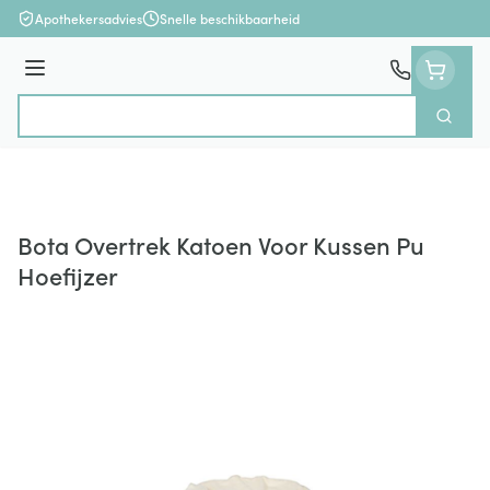
Ga naar de inhoud
Apothekersadvies
Snelle beschikbaarheid
Menu
Zoek
Product, merk, categorie...
Bota Overtrek Katoen Voor Kussen Pu
Hoefijzer