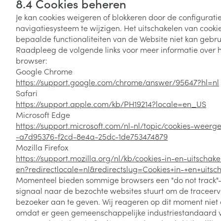
8.4 Cookies beheren
Je kan cookies weigeren of blokkeren door de configurat
navigatiesysteem te wijzigen. Het uitschakelen van cooki
bepaalde functionaliteiten van de Website niet kan gebru
Raadpleeg de volgende links voor meer informatie over h
browser:
Google Chrome
https://support.google.com/chrome/answer/95647?hl=nl
Safari
https://support.apple.com/kb/PH19214?locale=en_US
Microsoft Edge
https://support.microsoft.com/nl-nl/topic/cookies-weerg
-a7d95376-f2cd-8e4a-25dc-1de753474879
Mozilla Firefox
https://support.mozilla.org/nl/kb/cookies-in-en-uitschak
en?redirectlocale=nl&redirectslug=Cookies+in-+en+uitsc
Momenteel bieden sommige browsers een "do not track"- 
signaal naar de bezochte websites stuurt om de traceer
bezoeker aan te geven. Wij reageren op dit moment niet 
omdat er geen gemeenschappelijke industriestandaard v