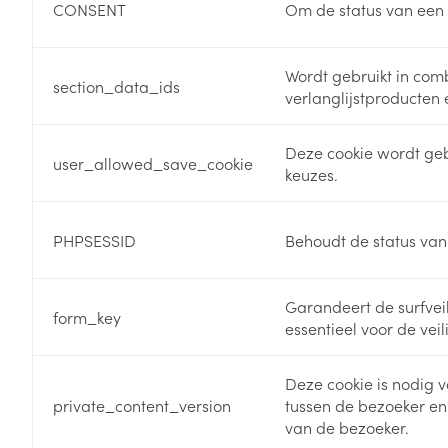
Haar
CONSENT
Om de status van een g
Gezichtsverzor
Pillendozen en
accessoires
Pigmentstoorni
Wordt gebruikt in com
section_data_ids
verlanglijstproducten
Gevoelige huid
geïrriteerde hu
Deze cookie wordt gebr
user_allowed_save_cookie
Gemengde hui
keuzes.
Doffe huid
Toon meer
PHPSESSID
Behoudt de status van
Garandeert de surfveil
form_key
Snurken
essentieel voor de vei
Deze cookie is nodig 
private_content_version
tussen de bezoeker en
van de bezoeker.