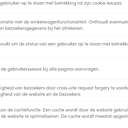
ebruiker op te slaan met betrekking tot zijn cookie-keuzes.
ging
Supplementen
Insectenwe
Mondmaskers
middelen
ssen
binatie met de winkelwagenfunctionaliteit. Onthoudt eventuel
 en bezoekersgegevens bij het afrekenen.
 -
id
uikt om de status van een gebruiker op te slaan met betrekki
d
 de gebruikerssessie bij alle pagina-aanvragen.
igheid van bezoekers door cross-site request forgery te voor
Zelfbruiner
Scheren
ligheid van de website en de bezoekers.
voor de cachefunctie. Een cache wordt door de website gebruik
 de website te optimaliseren. De cache wordt meestal opges