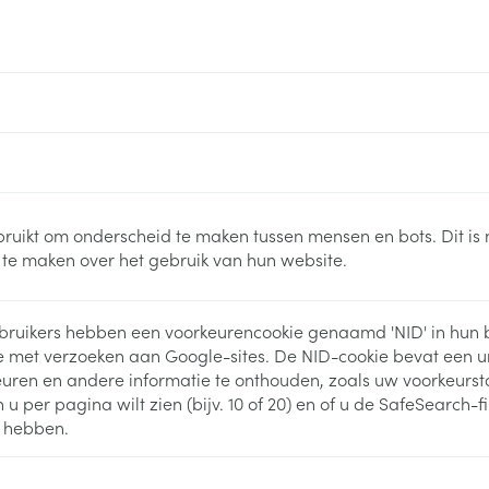
Nagelbijten
Overige diabetes
Zonnebank
Accessoires
producten
Nagelversterkend
Voorbereidi
doorn
Naalden voor
Toon meer
Toon meer
lsel
Hormonaal stelsel
Gynaecolog
insulinespuiten
Toon meer
richten
Zenuwstelsel
Slapelooshe
en stress
 mannen
Make-up
Seksualiteit
hygiene
iten
Sondes, baxters en
Bandages e
ruikt om onderscheid te maken tussen mensen en bots. Dit is 
rging
Make-up penselen en
catheters
- orthopedi
te maken over het gebruik van hun website.
Condooms e
Immuniteit
verbanden
Allergie
gebruiksvoorwerpen
Sondes
Intiem welzi
injectie
Eyeliner - oogpotlood
Buik
ging
Accessoires voor sondes
ruikers hebben een voorkeurencookie genaamd 'NID' in hun 
Intieme ver
Mascara
Acne
Oor
Arm
e met verzoeken aan Google-sites. De NID-cookie bevat een u
Baxters
Massage
nsulinepen -
Oogschaduw
ren en andere informatie te onthouden, zoals uw voorkeurstaa
Elleboog
Catheters
u per pagina wilt zien (bijv. 10 of 20) en of u de SafeSearch-f
Toon meer
Toon meer
Enkel en voe
Afslanken
Homeopath
t hebben.
Toon meer