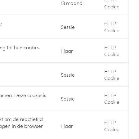
13 maand
Cookie
rende
Parfums en
geurproducten
e
HTTP
Sessie
Cookie
ng tot hun cookie-
HTTP
1 jaar
Cookie
HTTP
Sessie
Cookie
komen. Deze cookie is
HTTP
Sessie
CBD
Cookie
t om de reactietijd
HTTP
lagen in de browser
1 jaar
Cookie