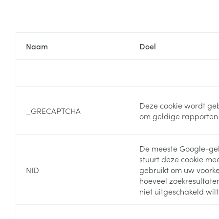
Zuurstof
Eelt
Eksteroog - lik
Ademhalingsste
Toon meer
Naam
Doel
Spieren en gew
Specifiek voor
Naalden en spu
Deze cookie wordt geb
Lichaamsverzo
_GRECAPTCHA
om geldige rapporten 
Infecties
Spuiten
Deodorant
Oplossing voor 
Gezichtsverzor
De meeste Google-geb
Naalden
Luizen
stuurt deze cookie me
Naalden voor i
NID
gebruikt om uw voorkeu
pennaalden
hoeveel zoekresultaten 
Diagnostica
niet uitgeschakeld wil
Toon meer