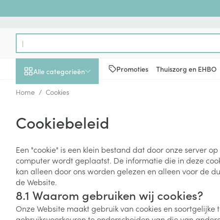
Ga naar de inhoud
Product, merk, categorie...
Promoties
Thuiszorg en EHBO
Alle categorieën
Home
/
Cookies
Promoties
Cookiebeleid
Schoonheid, verzorging
Haar en Hoofd
Afslanken
Zwangerschap
Geheugen
Aromatherapie
Lenzen en brill
Insecten
Maag darm ste
en hygiëne
Toon submenu voor Schoonheid
Kammen - ont
Maaltijdverva
Zwangerschaps
Verstuiver
Lensproducten
Verzorging ins
Maagzuur
Een "cookie" is een klein bestand dat door onze server op
Dieet, voeding en
Seksualiteit
Beschadigd ha
Eetlustremmer
Borstvoeding
Essentiële oliën
Brillen
Anti insecten
Lever, galblaas
computer wordt geplaatst. De informatie die in deze coo
vitamines
hoofdirritatie
pancreas
Toon submenu voor Dieet, voe
kan alleen door ons worden gelezen en alleen voor de d
Platte buik
Lichaamsverzo
Complex - com
Teken tang of p
de Website.
Styling - spray 
Braken
Vetverbranders
Vitamines en 
Zwangerschap en
Zware benen
8.1 Waarom gebruiken wij cookies?
kinderen
Verzorging
Laxeermiddele
Toon submenu voor Zwangersc
Toon meer
Toon meer
Onze Website maakt gebruik van cookies en soortgelijke
Oligo-element
Honden
Toon meer
Toon meer
gebruiksvoorkeuren te onderscheiden van die van andere