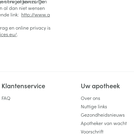
n of regelgevers. De
gen ervoor kan zorgen
en al dan niet wensen
ende link:
http://www.a
ag en online privacy is
ices.eu/
.
Klantenservice
Uw apotheek
FAQ
Over ons
Nuttige links
Gezondheidsnieuws
Apotheker van wacht
Voorschrift