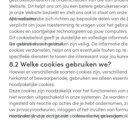
Vitaliteit 50+
Website. Dit helpt ons om jou een betere gebruikerserva
Toon submenu voor Vitaliteit 5
je onze Website bezoekt en stelt ons ook in staat om onze
Thuiszorg
Plantaardige o
Nagels en hoe
optimaliseren.
Alle websites die zich richten op bepaalde delen van de 
Natuur geneeskunde
Mond
Huid
verplicht om jouw toestemming te vragen voor het gebrui
Toon submenu voor Natuur ge
Batterijen
cookies en soortgelijke technologieën op jouw computers
Droge mond
Ontsmetten en
Thuiszorg en EHBO
Dit cookiebeleid geeft je duidelijke en volledige informat
Toebehoren
Spijsvertering
desinfecteren
Toon submenu voor Thuiszorg
we gebruiken en hun doel.
De cookies die we gebruiken zijn veilig. De informatie d
Elektrische tan
Steriel materia
cookies verzamelen, helpt ons om eventuele fouten op te 
Schimmels
Dieren en insecten
Interdentaal - f
specifieke diensten te tonen die interessant voor jou kunne
Toon submenu voor Dieren en 
Vacht, huid of 
Koortsblaasjes 
8.2 Welke cookies gebruiken we?
Kunstgebit
Geneesmiddelen
Jeuk
Hoewel er verschillende soorten cookies zijn, verschillend i
Toon meer
Toon submenu voor Geneesmi
herkomst of bewaarperiode, gebruiken we alleen essenti
noodzakelijke cookies.
Deze cookies zijn noodzakelijk voor het functioneren van
niet worden uitgeschakeld in onze systemen. Ze worden 
Voeten en ben
Aerosoltherapi
ingesteld als reactie op acties die je hebt ondernomen, zo
zuurstof
Zware benen
uw privacyvoorkeuren, inloggen of het invullen van formul
Droge voeten, e
Aerosol toestel
noodzakelijk voor een goede communicatie en vergemakk
Hieronder vind je de lijst met cookies die wij gebruiken:
kloven
Tabletten
(bijv. terugkeren naar een vorige pagina, enz.).
Aerosol access
Blaren
Creme, gel en 