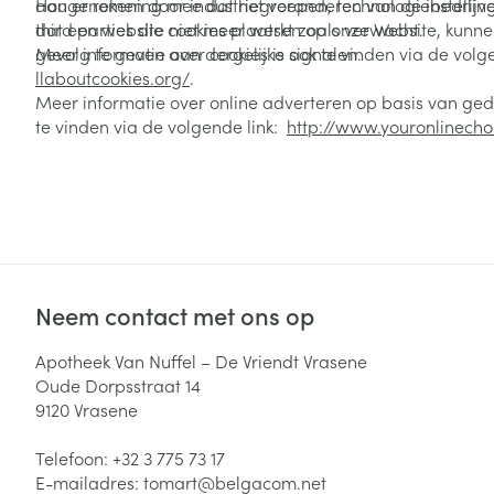
aangenomen door industriegroepen, technologiebedrijve
Hou er rekening mee dat het veranderen van de instellin
third parties die cookies plaatsen op onze Website, kunn
dat een website niet meer werkt zoals verwacht.
gevolg te geven aan dergelijke signalen.
Meer informatie over cookies is ook te vinden via de volg
llaboutcookies.org/
.
Meer informatie over online adverteren op basis van gedr
te vinden via de volgende link:
http://www.youronlinecho
Neem contact met ons op
Apotheek Van Nuffel – De Vriendt Vrasene
Oude Dorpsstraat 14
9120
Vrasene
Telefoon:
+32 3 775 73 17
E-mailadres:
tomart@
belgacom.net