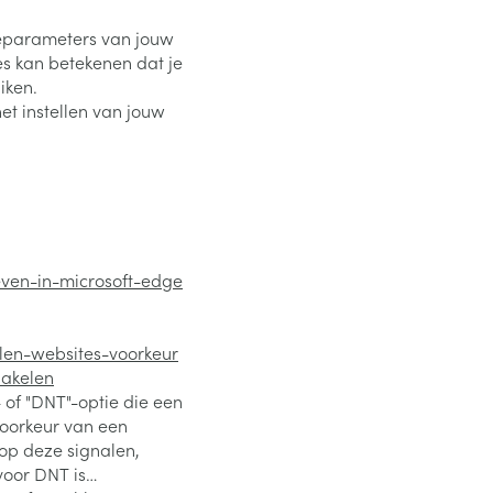
ieparameters van jouw
es kan betekenen dat je
iken.
et instellen van jouw
even-in-microsoft-edge
elen-websites-voorkeur
hakelen
of "DNT"-optie die een
voorkeur van een
op deze signalen,
oor DNT is