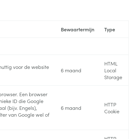
Bed
ng zon
Doorliggen - decubitis
Toon meer
ie
Urinewegen
Bewaartermijn
Type
id, spanning
Stoppen met roken
 en intieme
Gezichtsreiniging -
ontschminken
n Orthopedie
Instrumenten
HTML
nuttig voor de website
sche
6 maand
Local
n anticonceptie
Reinigingsmelk, - crème, -
Anti tumor middelen
Storage
olie en gel
jn
Tonic - lotion
browser. Een browser
zorging
Anesthesie
nieke ID die Google
Micellair water
HTTP
l (bijv. Engels),
6 maand
Cookie
Specifiek voor de ogen
ilter van Google wel of
t
ie
Diverse geneesmiddelen
Toon meer
HTTP