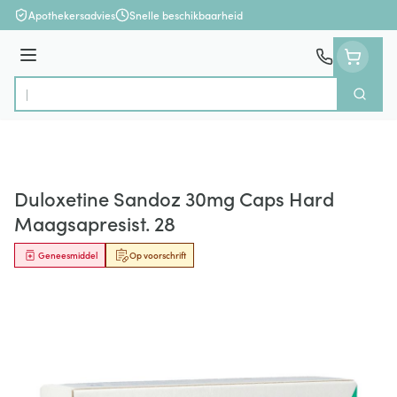
Ga naar de inhoud
Apothekersadvies
Snelle beschikbaarheid
Menu
Zoek
Product, merk, categorie...
Duloxetine Sandoz 30mg Caps Hard
Maagsapresist. 28
Geneesmiddel
Op voorschrift