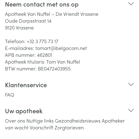
Neem contact met ons op
Apotheek Van Nuffel – De Vriendt Vrasene
Oude Dorpsstraat 14
9120
Vrasene
Telefoon:
+32 3 775 73 17
E-mailadres:
tomart@
belgacom.net
APB nummer:
462801
Apotheek titularis:
Tom Van Nuffel
BTW nummer:
BE0472403955
Klantenservice
FAQ
Uw apotheek
Over ons
Nuttige links
Gezondheidsnieuws
Apotheker
van wacht
Voorschrift
Zorgtarieven