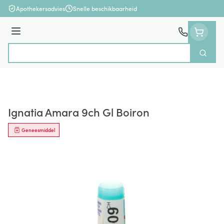
Ga naar de inhoud
Apothekersadvies
Snelle beschikbaarheid
Menu
Zoek
Product, merk, categorie...
Ignatia Amara 9ch Gl Boiron
Geneesmiddel