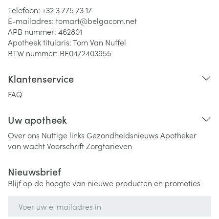
Telefoon:
+32 3 775 73 17
E-mailadres:
tomart@
belgacom.net
APB nummer:
462801
Apotheek titularis:
Tom Van Nuffel
BTW nummer:
BE0472403955
Klantenservice
FAQ
Uw apotheek
Over ons
Nuttige links
Gezondheidsnieuws
Apotheker
van wacht
Voorschrift
Zorgtarieven
Nieuwsbrief
Blijf op de hoogte van nieuwe producten en promoties
E-mail adres