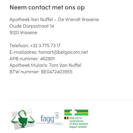
Neem contact met ons op
Zuurstof
Eelt
Eksteroog - lik
Apotheek Van Nuffel – De Vriendt Vrasene
Ademhalingsste
Oude Dorpsstraat 14
Toon meer
9120
Vrasene
Spieren en gew
Telefoon:
+32 3 775 73 17
E-mailadres:
tomart@
belgacom.net
Specifiek voor
APB nummer:
462801
Naalden en spu
Apotheek titularis:
Tom Van Nuffel
Lichaamsverzo
Infecties
BTW nummer:
BE0472403955
Spuiten
Deodorant
Oplossing voor 
Gezichtsverzor
Naalden
Luizen
Naalden voor i
pennaalden
Diagnostica
Toon meer