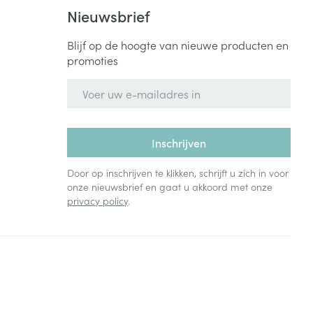
Bed
Nieuwsbrief
ng zon
Doorliggen - decubitis
Blijf op de hoogte van nieuwe producten en
Toon meer
ie
Urinewegen
promoties
E-mail adres
id, spanning
Stoppen met roken
 en intieme
Gezichtsreiniging -
ontschminken
n Orthopedie
Instrumenten
Inschrijven
sche
n anticonceptie
Reinigingsmelk, - crème, -
Anti tumor middelen
Door op inschrijven te klikken, schrijft u zich in voor
olie en gel
onze nieuwsbrief en gaat u akkoord met onze
jn
privacy policy
.
Tonic - lotion
zorging
Anesthesie
Micellair water
Specifiek voor de ogen
t
ie
Diverse geneesmiddelen
Toon meer