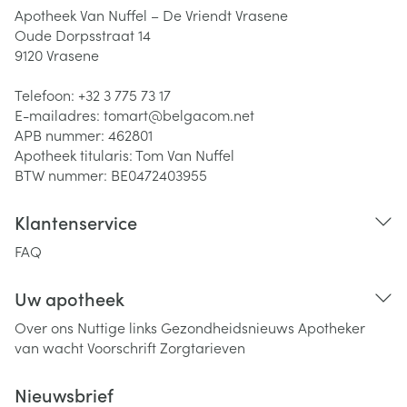
Apotheek Van Nuffel – De Vriendt Vrasene
Oude Dorpsstraat 14
9120
Vrasene
Telefoon:
+32 3 775 73 17
E-mailadres:
tomart@
belgacom.net
APB nummer:
462801
Apotheek titularis:
Tom Van Nuffel
BTW nummer:
BE0472403955
Klantenservice
FAQ
Uw apotheek
Over ons
Nuttige links
Gezondheidsnieuws
Apotheker
van wacht
Voorschrift
Zorgtarieven
Nieuwsbrief