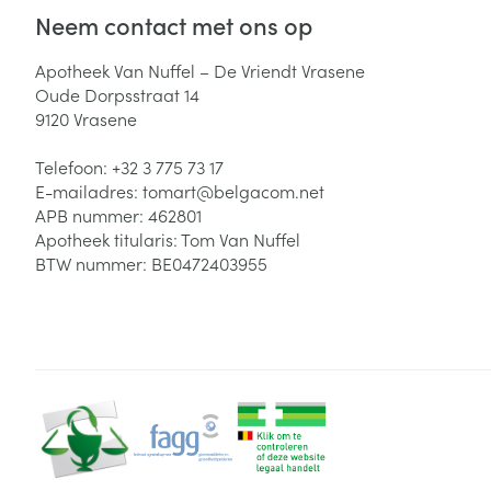
Neem contact met ons op
Zuurstof
Eelt
Eksteroog - lik
Apotheek Van Nuffel – De Vriendt Vrasene
Ademhalingsste
Oude Dorpsstraat 14
Toon meer
9120
Vrasene
Spieren en gew
Telefoon:
+32 3 775 73 17
E-mailadres:
tomart@
belgacom.net
Specifiek voor
APB nummer:
462801
Naalden en spu
Apotheek titularis:
Tom Van Nuffel
Lichaamsverzo
Infecties
BTW nummer:
BE0472403955
Spuiten
Deodorant
Oplossing voor 
Gezichtsverzor
Naalden
Luizen
Naalden voor i
pennaalden
Diagnostica
Toon meer