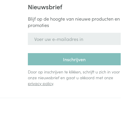
Bed
Nieuwsbrief
ng zon
Doorliggen - decubitis
Blijf op de hoogte van nieuwe producten en
Toon meer
ie
Urinewegen
promoties
E-mail adres
id, spanning
Stoppen met roken
 en intieme
Gezichtsreiniging -
ontschminken
n Orthopedie
Instrumenten
Inschrijven
sche
n anticonceptie
Reinigingsmelk, - crème, -
Anti tumor middelen
Door op inschrijven te klikken, schrijft u zich in voor
olie en gel
onze nieuwsbrief en gaat u akkoord met onze
jn
privacy policy
.
Tonic - lotion
zorging
Anesthesie
Micellair water
Specifiek voor de ogen
t
ie
Diverse geneesmiddelen
Toon meer