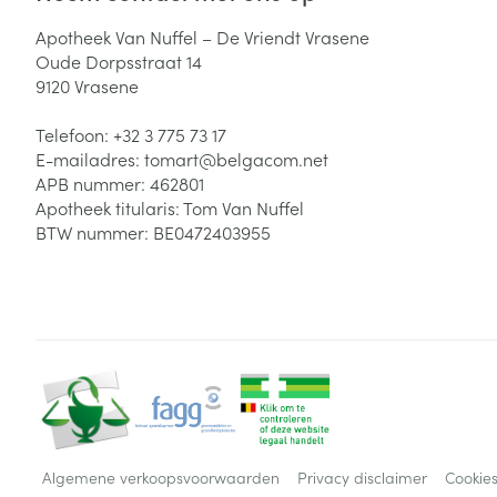
Apotheek Van Nuffel – De Vriendt Vrasene
Oude Dorpsstraat 14
9120
Vrasene
Telefoon:
+32 3 775 73 17
E-mailadres:
tomart@
belgacom.net
APB nummer:
462801
Apotheek titularis:
Tom Van Nuffel
BTW nummer:
BE0472403955
Algemene verkoopsvoorwaarden
Privacy disclaimer
Cookie