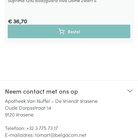
Suprima 1290 Bodyguard Viva Dame Zwart S
€ 36,70
Bestel
Neem contact met ons op
Apotheek Van Nuffel – De Vriendt Vrasene
Oude Dorpsstraat 14
9120
Vrasene
Telefoon:
+32 3 775 73 17
E-mailadres:
tomart@
belgacom.net