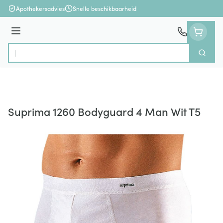
Ga naar de inhoud
Apothekersadvies
Snelle beschikbaarheid
Menu
Zoek
Product, merk, categorie...
Suprima 1260 Bodyguard 4 Man Wit T5