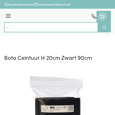
Ga naar de inhoud
Apothekersadvies
Snelle beschikbaarheid
Menu
Zoek
Product, merk, categorie...
Bota Ceintuur H 20cm Zwart 90cm