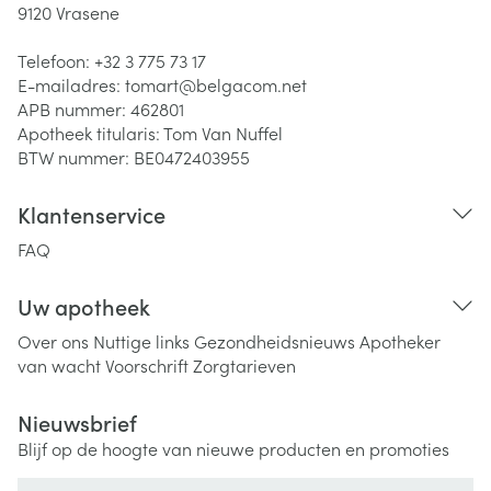
9120
Vrasene
Telefoon:
+32 3 775 73 17
E-mailadres:
tomart@
belgacom.net
APB nummer:
462801
Apotheek titularis:
Tom Van Nuffel
BTW nummer:
BE0472403955
Klantenservice
FAQ
Uw apotheek
Over ons
Nuttige links
Gezondheidsnieuws
Apotheker
van wacht
Voorschrift
Zorgtarieven
Nieuwsbrief
Blijf op de hoogte van nieuwe producten en promoties
E-mail adres