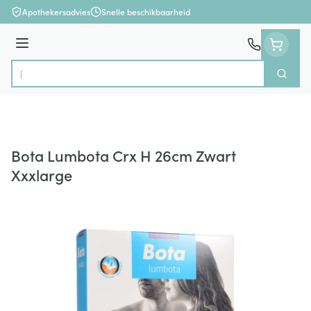
Ga naar de inhoud
Apothekersadvies
Snelle beschikbaarheid
Menu
Zoek
Product, merk, categorie...
Bota Lumbota Crx H 26cm Zwart
Xxxlarge