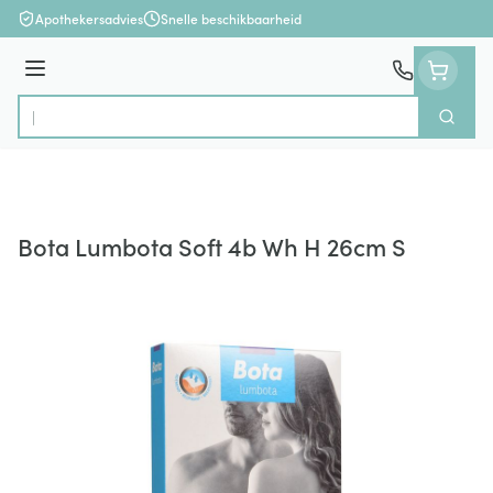
Ga naar de inhoud
Apothekersadvies
Snelle beschikbaarheid
Menu
Zoek
Product, merk, categorie...
Bota Lumbota Soft 4b Wh H 26cm S